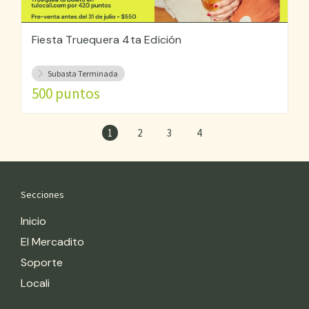
Fiesta Truequera 4ta Edición
Subasta Terminada
500 puntos
1
2
3
4
Secciones
Inicio
El Mercadito
Soporte
Locali