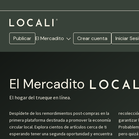
Publicar
El Mercadito
Crear cuenta
Iniciar Ses
El Mercadito
Locali
El hogar del trueque en línea.
Despídete de los remordimientos post-compras en la
recolección y entrega de todos los productos para
primera plataforma destinada a promover la economía
garantizar la autenticidad de las publicaciones.
circular local. Explora cientos de artículos cerca de ti
Probablemente tú también tienes algo que ya no usas,
esperando tener una segunda oportunidad y encuentra
pero quizá alguien más necesite, así que únete a las