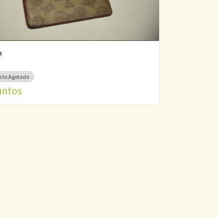
a
cto Agotado
untos