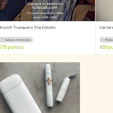
Brunch Truequero 5ta Edición
Carter
Subasta Terminada
Produ
570 puntos
430 p