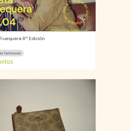
Truequera 8ª Edición
ta Terminada
untos