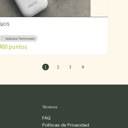
iQOS
Subasta Terminada
400 puntos
1
2
3
4
Técnicos
FAQ
Políticas de Privacidad