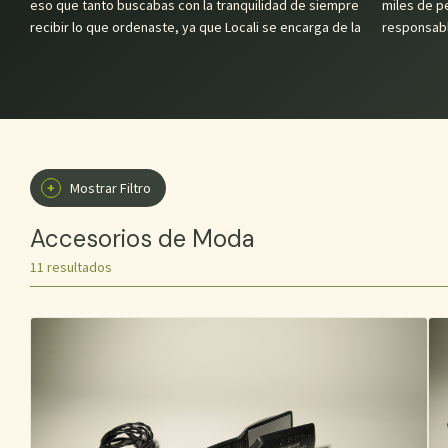
eso que tanto buscabas con la tranquilidad de siempre
miles de personas que promovemos el consumo
recibir lo que ordenaste, ya que Locali se encarga de la
responsabl
+
Mostrar Filtro
Accesorios de Moda
11 resultados