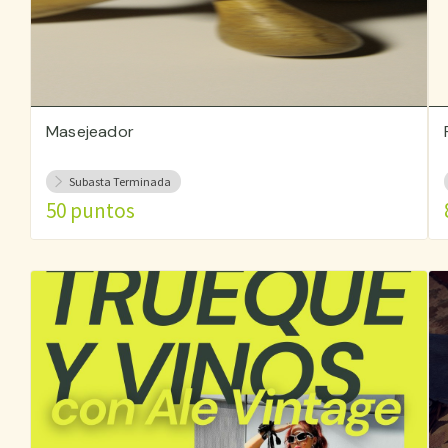
Masejeador
Subasta Terminada
50 puntos